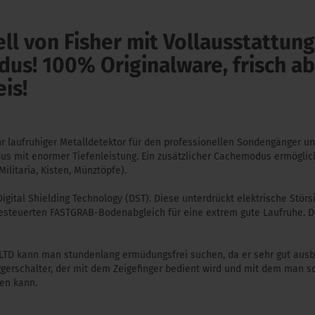
l von Fisher mit Vollausstattung
us! 100% Originalware, frisch a
is!
hr laufruhiger Metalldetektor für den professionellen Sondengänger un
s mit enormer Tiefenleistung. Ein zusätzlicher Cachemodus ermöglich
Militaria, Kisten, Münztöpfe).
Digital Shielding Technology (DST). Diese unterdrückt elektrische Stö
gesteuerten FASTGRAB-Bodenabgleich für eine extrem gute Laufruhe.
LTD kann man stundenlang ermüdungsfrei suchen, da er sehr gut ausbal
iggerschalter, der mit dem Zeigefinger bedient wird und mit dem man 
en kann.