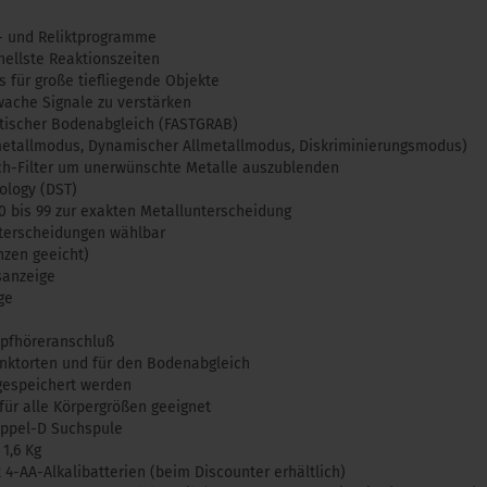
z- und Reliktprogramme
nellste Reaktionszeiten
 für große tiefliegende Objekte
ache Signale zu verstärken
tischer Bodenabgleich (FASTGRAB)
lmetallmodus, Dynamischer Allmetallmodus, Diskriminierungsmodus)
ch-Filter um unerwünschte Metalle auszublenden
nology (DST)
 bis 99 zur exakten Metallunterscheidung
terscheidungen wählbar
nzen geeicht)
sanzeige
ge
opfhöreranschluß
unktorten und für den Bodenabgleich
gespeichert werden
 für alle Körpergrößen geeignet
ppel-D Suchspule
 1,6 Kg
 4-AA-Alkalibatterien (beim Discounter erhältlich)