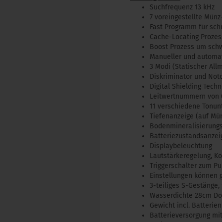
Suchfrequenz 13 kHz
7 voreingestellte Mün
Fast Programm für sch
Cache-Locating Prozess
Boost Prozess um schw
Manueller und automa
3 Modi (Statischer Al
Diskriminator und Not
Digital Shielding Tech
Leitwertnummern von 0
11 verschiedene Tonun
Tiefenanzeige (auf Mü
Bodenmineralisierung
Batteriezustandsanzei
Displaybeleuchtung
Lautstärkeregelung, K
Triggerschalter zum P
Einstellungen können 
3-teiliges S-Gestänge,
Wasserdichte 28cm Do
Gewicht incl. Batterien
Batterieversorgung mit