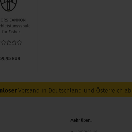
CORS CANNON
hleistungsspule
für Fisher...
69,95 EUR
nloser
Versand in Deutschland und Österreich ab 
Mehr über...
Impressum