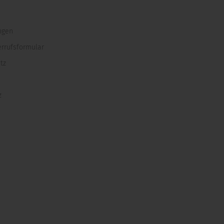
ngen
errufsformular
tz
z