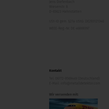
Jens Diefenbach
Wiesenstr. 8
D-65623 Hahnstätten
USt-ID gem. §27a UStG: DE293121340
WEEE-Reg.-Nr. DE 46869397
Kontakt
Tel:
06772-9569449 (Deutschland)
E-Mail:
info@metalldetektor.com
Wir versenden mit: