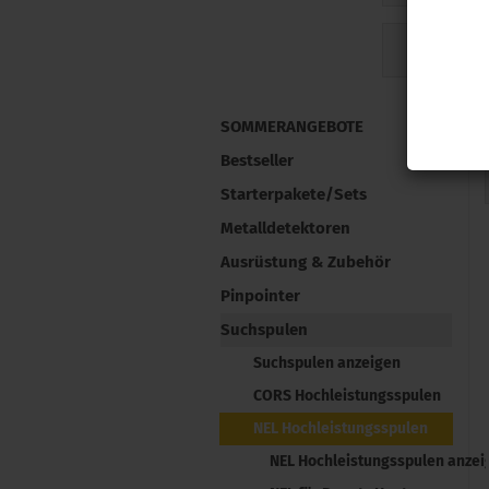
NEL für Tek
SOMMERANGEBOTE
Bestseller
Starterpakete/Sets
Metalldetektoren
Ausrüstung & Zubehör
Pinpointer
Suchspulen
Suchspulen anzeigen
CORS Hochleistungsspulen
NEL Hochleistungsspulen
NEL Hochleistungsspulen anzei