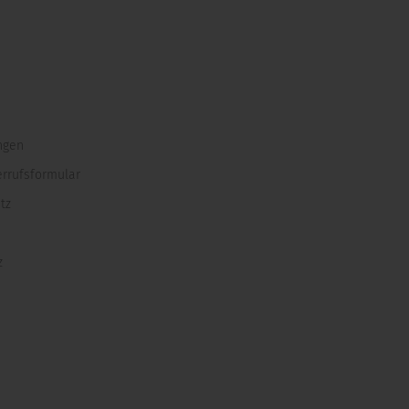
ngen
errufsformular
tz
z