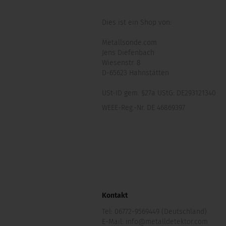
Dies ist ein Shop von:
Metallsonde.com
Jens Diefenbach
Wiesenstr. 8
D-65623 Hahnstätten
USt-ID gem. §27a UStG: DE293121340
WEEE-Reg.-Nr. DE 46869397
Kontakt
Tel:
06772-9569449 (Deutschland)
E-Mail:
info@metalldetektor.com