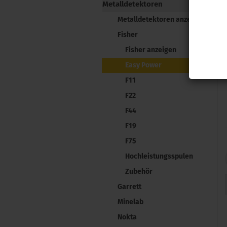
Metalldetektoren
Metalldetektoren anzeigen
Fisher
Fisher anzeigen
Easy Power
F11
F22
F44
F19
F75
Hochleistungsspulen
Zubehör
Garrett
Minelab
Nokta