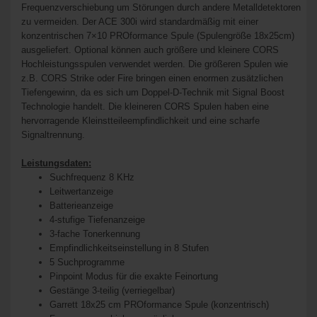
Frequenzverschiebung um Störungen durch andere Metalldetektoren
zu vermeiden. Der ACE 300i wird standardmäßig mit einer
konzentrischen 7×10 PROformance Spule (Spulengröße 18x25cm)
ausgeliefert. Optional können auch größere und kleinere CORS
Hochleistungsspulen verwendet werden. Die größeren Spulen wie
z.B. CORS Strike oder Fire bringen einen enormen zusätzlichen
Tiefengewinn, da es sich um Doppel-D-Technik mit Signal Boost
Technologie handelt. Die kleineren CORS Spulen haben eine
hervorragende Kleinstteileempfindlichkeit und eine scharfe
Signaltrennung.
Leistungsdaten:
Suchfrequenz 8 KHz
Leitwertanzeige
Batterieanzeige
4-stufige Tiefenanzeige
3-fache Tonerkennung
Empfindlichkeitseinstellung in 8 Stufen
5 Suchprogramme
Pinpoint Modus für die exakte Feinortung
Gestänge 3-teilig (verriegelbar)
Garrett 18x25 cm PROformance Spule (konzentrisch)