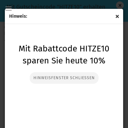
Mit Gutscheincode "HITZE10" erhalten
Sie heute 10% Rabatt auf den Einkauf
Hinweis:
Garrett ACE 300i+ Metalldetektor & Pinpointer PRO-
Pointer AT
*
(Art.Nr.:
bunga30propointerat-a
)
Mit Rabattcode HITZE10
sparen Sie heute 10%
HINWEISFENSTER SCHLIESSEN