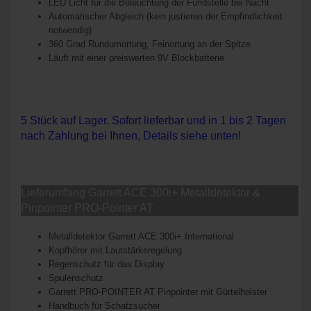
LED Licht für die Beleuchtung der Fundstelle bei Nacht
Automatischer Abgleich (kein justieren der Empfindlichkeit
notwendig)
360 Grad Rundumortung, Feinortung an der Spitze
Läuft mit einer preiswerten 9V Blockbatterie
5 Stück auf Lager. Sofort lieferbar und in 1 bis 2 Tagen
nach Zahlung bei Ihnen, Details siehe unten!
Lieferumfang Garrett ACE 300i+ Metalldetektor &
Pinpointer PRO-Pointer AT
Metalldetektor Garrett ACE 300i+ International
Kopfhörer mit Lautstärkeregelung
Regenschutz für das Display
Spulenschutz
Garrett PRO-POINTER AT Pinpointer mit Gürtelholster
Handbuch für Schatzsucher