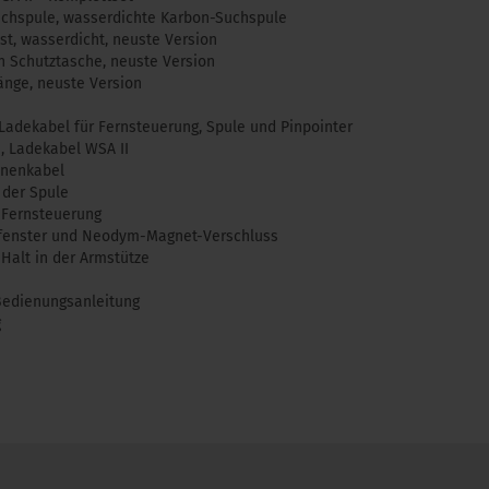
chspule, wasserdichte Karbon-Suchspule
st, wasserdicht, neuste Version
n Schutztasche, neuste Version
tänge, neuste Version
Ladekabel für Fernsteuerung, Spule und Pinpointer
, Ladekabel WSA II
nnenkabel
 der Spule
 Fernsteuerung
tfenster und Neodym-Magnet-Verschluss
 Halt in der Armstütze
 Bedienungsanleitung
g