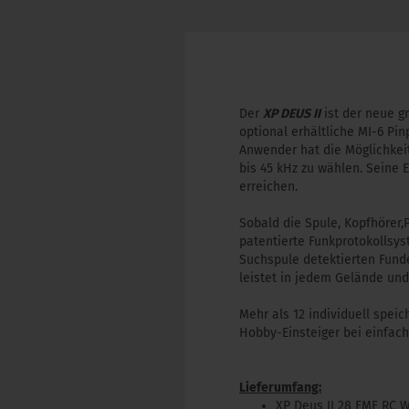
Der
XP DEUS II
ist der neue g
optional erhältliche MI-6 Pi
Anwender hat die Möglichkei
bis 45 kHz zu wählen. Seine 
erreichen.
Sobald die Spule, Kopfhörer
patentierte Funkprotokollsys
Suchspule detektierten Fund
leistet in jedem Gelände un
Mehr als 12 individuell spe
Hobby-Einsteiger bei einfach
Lieferumfang:
XP Deus II 28 FMF RC W