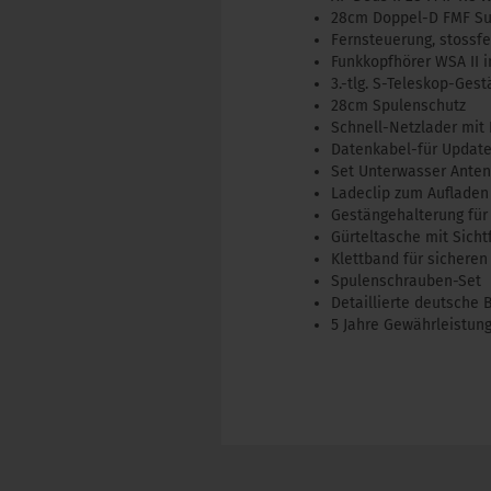
28cm Doppel-D FMF Su
Fernsteuerung, stossfe
Funkkopfhörer WSA II i
3.-tlg. S-Teleskop-Ges
28cm Spulenschutz
Schnell-Netzlader mit 
Datenkabel-für Update
Set Unterwasser Ante
Ladeclip zum Aufladen
Gestängehalterung für
Gürteltasche mit Sich
Klettband für sicheren
Spulenschrauben-Set
Detaillierte deutsche
5 Jahre Gewährleistun