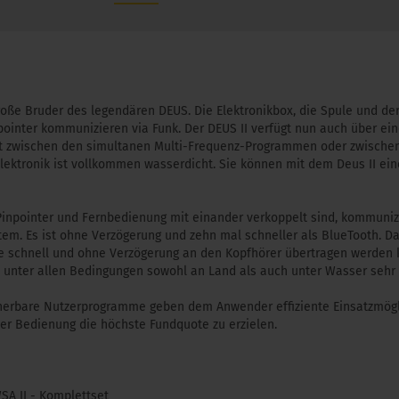
roße Bruder des legendären DEUS. Die Elektronikbox, die Spule und de
npointer kommunizieren via Funk. Der DEUS II verfügt nun auch über ei
t zwischen den simultanen Multi-Frequenz-Programmen oder zwischen
Elektronik ist vollkommen wasserdicht. Sie können mit dem Deus II ein
,Pinpointer und Fernbedienung mit einander verkoppelt sind, kommuniz
tem. Es ist ohne Verzögerung und zehn mal schneller als BlueTooth. Da
e schnell und ohne Verzögerung an den Kopfhörer übertragen werden 
d unter allen Bedingungen sowohl an Land als auch unter Wasser sehr 
icherbare Nutzerprogramme geben dem Anwender effiziente Einsatzmögli
er Bedienung die höchste Fundquote zu erzielen.
SA II - Komplettset