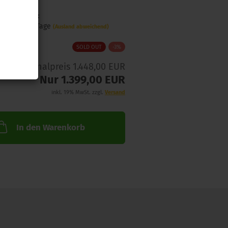
Lieferzeit:
ca. 1-3 Tage
(Ausland abweichend)
SOLD OUT
-3%
Originalpreis 1.448,00 EUR
Nur 1.399,00 EUR
inkl. 19% MwSt. zzgl.
Versand
In den Warenkorb