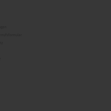
ngen
errufsformular
tz
z