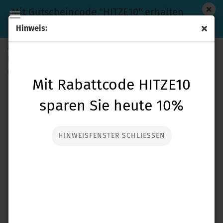
Mit Gutscheincode "HITZE10" erhalten
Sie heute 10% Rabatt auf den Einkauf
Hinweis:
Minelab EQX15 Suchspule für Equinox-Serie & X-Terra
PRO
(Art.Nr.:
speqx15-a
)
Mit Rabattcode HITZE10
sparen Sie heute 10%
HINWEISFENSTER SCHLIESSEN