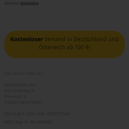
können.
Anmelden
Kostenloser
Versand in Deutschland und
Österreich ab 100 €!
Dies ist ein Shop von:
Metallsonde.com
Jens Diefenbach
Wiesenstr. 8
D-65623 Hahnstätten
USt-ID gem. §27a UStG: DE293121340
WEEE-Reg.-Nr. DE 46869397