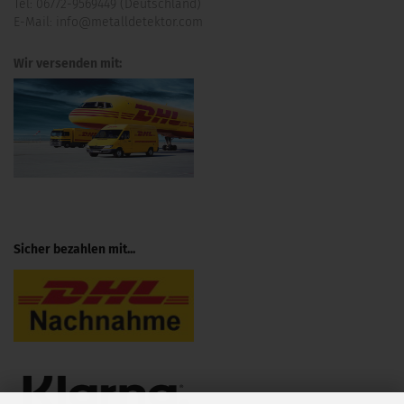
Tel:
06772-9569449 (Deutschland)
E-Mail:
info@metalldetektor.com
Wir versenden mit:
Sicher bezahlen mit...