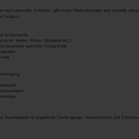
 nach wertvollen Schätzen" gibt einem Hobbyeinsteiger eine schnelle und p
ler Schätze.
zur Schatzsuche
zezeit, Kelten, Römer, Mittelalter etc.)
ren besonders wertvoller Schatzfunde
ndstellen
lsonde
enehmigung
odenfunds
 konservieren
yseanlage
tes Standardwerk für angehende Sondengänger, Heimatforscher und Schatzsuch