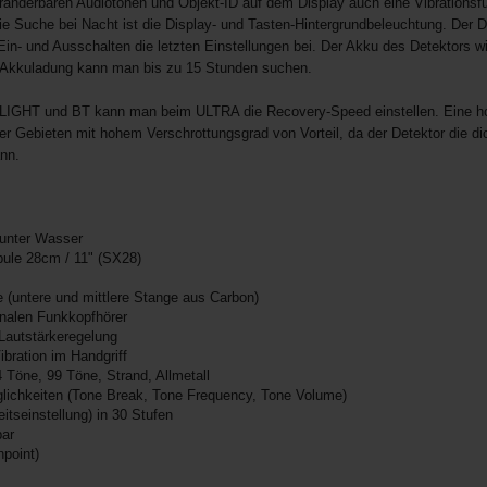
änderbaren Audiotönen und Objekt-ID auf dem Display auch eine Vibrationsfunkt
die Suche bei Nacht ist die Display- und Tasten-Hintergrundbeleuchtung. Der D
in- und Ausschalten die letzten Einstellungen bei. Der Akku des Detektors wi
r Akkuladung kann man bis zu 15 Stunden suchen.
LIGHT und BT kann man beim ULTRA die Recovery-Speed einstellen. Eine ho
der Gebieten mit hohem Verschrottungsgrad von Vorteil, da der Detektor die d
nn.
 unter Wasser
ule 28cm / 11" (SX28)
 (untere und mittlere Stange aus Carbon)
onalen Funkkopfhörer
Lautstärkeregelung
ibration im Handgriff
 Töne, 99 Töne, Strand, Allmetall
glichkeiten (Tone Break, Tone Frequency, Tone Volume)
eitseinstellung) in 30 Stufen
bar
npoint)