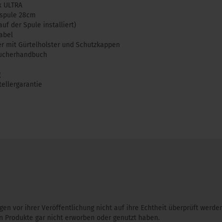
x ULTRA
spule 28cm
uf der Spule installiert)
abel
er mit Gürtelholster und Schutzkappen
sucherhandbuch
g
tellergarantie
gen vor ihrer Veröffentlichung nicht auf ihre Echtheit überprüft werd
 Produkte gar nicht erworben oder genutzt haben.