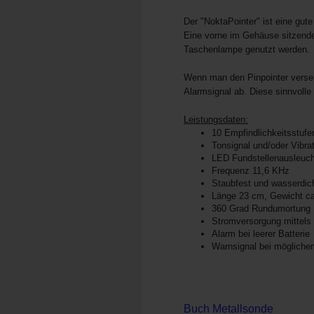
Der "NoktaPointer" ist eine gu
Eine vorne im Gehäuse sitzende
Taschenlampe genutzt werden.
Wenn man den Pinpointer versehe
Alarmsignal ab. Diese sinnvolle 
Leistungsdaten:
10 Empfindlichkeitsstufe
Tonsignal und/oder Vibra
LED Fundstellenausleuc
Frequenz 11,6 KHz
Staubfest und wasserdich
Länge 23 cm, Gewicht c
360 Grad Rundumortung
Stromversorgung mittels 
Alarm bei leerer Batterie
Warnsignal bei möglichem
Buch Metallsonde