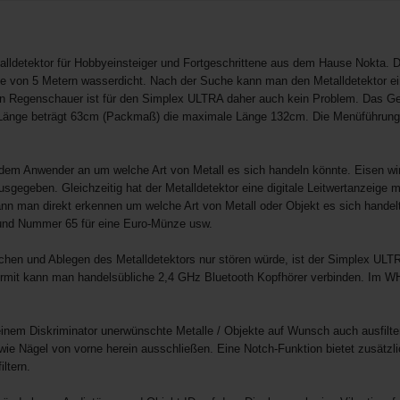
talldetektor für Hobbyeinsteiger und Fortgeschrittene aus dem Hause Nokta. 
efe von 5 Metern wasserdicht. Nach der Suche kann man den Metalldetektor 
in Regenschauer ist für den Simplex ULTRA daher auch kein Problem. Das Ge
e Länge beträgt 63cm (Packmaß) die maximale Länge 132cm. Die Menüführung 
em Anwender an um welche Art von Metall es sich handeln könnte. Eisen wird
sgegeben. Gleichzeitig hat der Metalldetektor eine digitale Leitwertanzeige m
ann man direkt erkennen um welche Art von Metall oder Objekt es sich hande
 und Nummer 65 für eine Euro-Münze usw.
hen und Ablegen des Metalldetektors nur stören würde, ist der Simplex ULTR
ermit kann man handelsübliche 2,4 GHz Bluetooth Kopfhörer verbinden. Im WH
nem Diskriminator unerwünschte Metalle / Objekte auf Wunsch auch ausfilter
wie Nägel von vorne herein ausschließen. Eine Notch-Funktion bietet zusätzli
ltern.