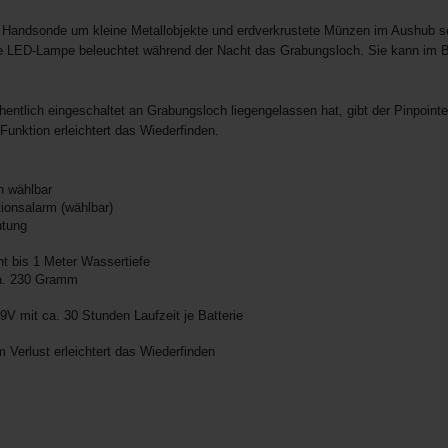
te Handsonde um kleine Metallobjekte und erdverkrustete Münzen im Aushub s
 LED-Lampe beleuchtet während der Nacht das Grabungsloch. Sie kann im Be
ntlich eingeschaltet an Grabungsloch liegengelassen hat, gibt der Pinpointe
Funktion erleichtert das Wiederfinden.
n wählbar
tionsalarm (wählbar)
htung
t bis 1 Meter Wassertiefe
a. 230 Gramm
9V mit ca. 30 Stunden Laufzeit je Batterie
 Verlust erleichtert das Wiederfinden