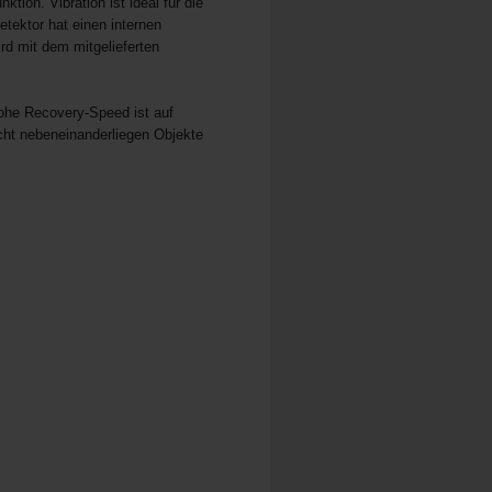
ion. Vibration ist ideal für die
etektor hat einen internen
rd mit dem mitgelieferten
he Recovery-Speed ist auf
icht nebeneinanderliegen Objekte