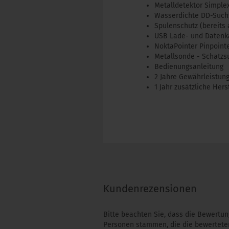
Metalldetektor Simple
Wasserdichte DD-Such
Spulenschutz (bereits a
USB Lade- und Datenk
NoktaPointer Pinpoint
Metallsonde - Schatz
Bedienungsanleitung
2 Jahre Gewährleistun
1 Jahr zusätzliche Hers
Kundenrezensionen
Bitte beachten Sie, dass die Bewertun
Personen stammen, die die bewerteten