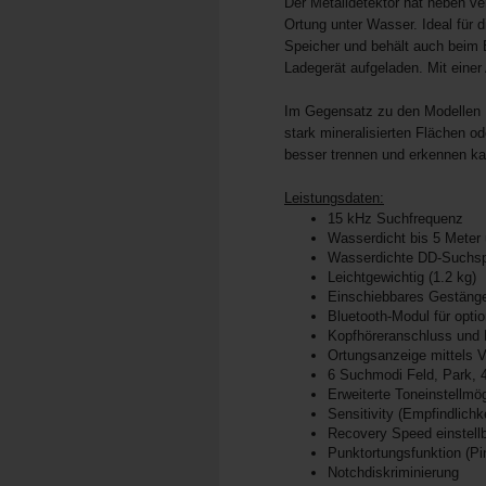
Der Metalldetektor hat neben ver
Ortung unter Wasser. Ideal für 
Speicher und behält auch beim E
Ladegerät aufgeladen. Mit eine
Im Gegensatz zu den Modellen 
stark mineralisierten Flächen o
besser trennen und erkennen ka
Leistungsdaten:
15 kHz Suchfrequenz
Wasserdicht bis 5 Meter
Wasserdichte DD-Suchsp
Leichtgewichtig (1.2 kg)
Einschiebbares Gestänge
Bluetooth-Modul für opti
Kopfhöreranschluss und 
Ortungsanzeige mittels V
6 Suchmodi Feld, Park, 4
Erweiterte Toneinstellmö
Sensitivity (Empfindlichk
Recovery Speed einstell
Punktortungsfunktion (Pi
Notchdiskriminierung