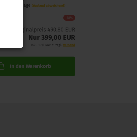
ca. 1-3 Tage
(Ausland abweichend)
-18%
Originalpreis 490,80 EUR
Nur 399,00 EUR
inkl. 19% MwSt. zzgl.
Versand
In den Warenkorb