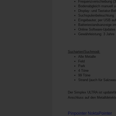
Frequenzverschiebung (3
Bodenabgleich manuell u
Display- und Tastatur-Be
Suchspulenbeleuchtung
Eingebauter, per USB auf
Batteriestandsanzeige im
Online Software-Updates
Gewährleistung: 3 Jahre
Sucharten/Suchmodi:
Alle Metalle
Feld
Park
4 Töne
99 Töne
Strand (auch für Salzwas
Der Simplex ULTRA ist updatefä
Anschluss auf den Metalldetektor
Pinpointer NoktaPointer