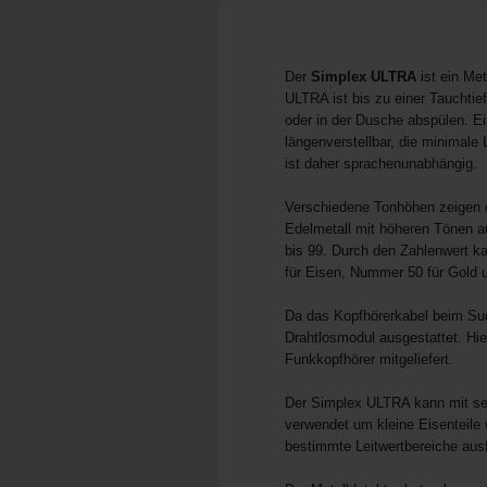
Der
Simplex ULTRA
ist ein Me
ULTRA ist bis zu einer Tauchti
oder in der Dusche abspülen. E
längenverstellbar, die minimal
ist daher sprachenunabhängig.
Verschiedene Tonhöhen zeigen d
Edelmetall mit höheren Tönen au
bis 99. Durch den Zahlenwert k
für Eisen, Nummer 50 für Gold
Da das Kopfhörerkabel beim Suc
Drahtlosmodul ausgestattet. Hi
Funkkopfhörer mitgeliefert.
Der Simplex ULTRA kann mit sei
verwendet um kleine Eisenteile 
bestimmte Leitwertbereiche ausfi