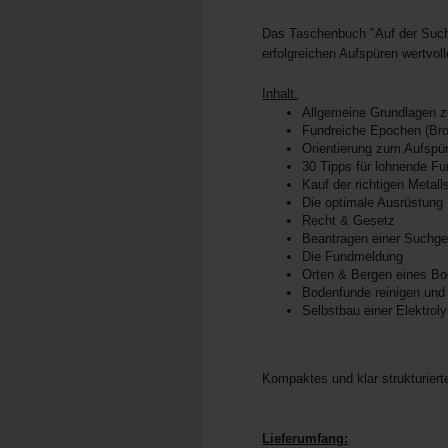
Das Taschenbuch "Auf der Suche
erfolgreichen Aufspüren wertvol
Inhalt:
Allgemeine Grundlagen 
Fundreiche Epochen (Bron
Orientierung zum Aufspü
30 Tipps für lohnende Fu
Kauf der richtigen Metal
Die optimale Ausrüstung
Recht & Gesetz
Beantragen einer Suchg
Die Fundmeldung
Orten & Bergen eines B
Bodenfunde reinigen und
Selbstbau einer Elektrol
Kompaktes und klar strukturier
Lieferumfang: