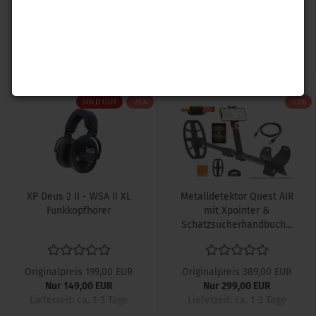
Originalpreis 408,00 EUR
Originalpreis 149,00 EUR
Nur 289,00 EUR
Nur 109,00 EUR
Lieferzeit: ca. 1-3 Tage
Lieferzeit: ca. 1-3 Tage
SOLD OUT
-25%
-23%
XP Deus 2 II - WSA II XL
Metalldetektor Quest AIR
Funkkopfhörer
mit Xpointer &
Schatzsucherhandbuch...
Originalpreis 199,00 EUR
Originalpreis 389,00 EUR
Nur 149,00 EUR
Nur 299,00 EUR
Lieferzeit: ca. 1-3 Tage
Lieferzeit: ca. 1-3 Tage