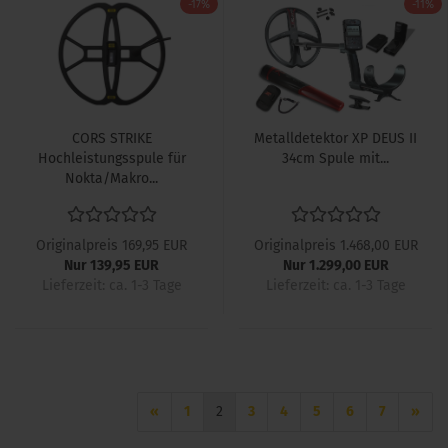
-17%
-11%
CORS STRIKE
Metalldetektor XP DEUS II
Hochleistungsspule für
34cm Spule mit...
Nokta/Makro...
Originalpreis 169,95 EUR
Originalpreis 1.468,00 EUR
Nur 139,95 EUR
Nur 1.299,00 EUR
Lieferzeit: ca. 1-3 Tage
Lieferzeit: ca. 1-3 Tage
«
1
2
3
4
5
6
7
»