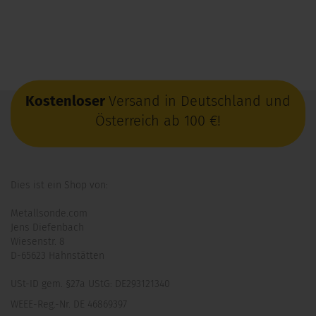
Kostenloser
Versand in Deutschland und
Österreich ab 100 €!
Dies ist ein Shop von:
Metallsonde.com
Jens Diefenbach
Wiesenstr. 8
D-65623 Hahnstätten
USt-ID gem. §27a UStG: DE293121340
WEEE-Reg.-Nr. DE 46869397