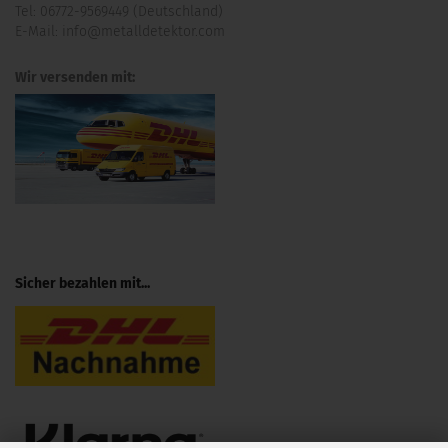
Tel:
06772-9569449 (Deutschland)
E-Mail:
info@metalldetektor.com
Wir versenden mit:
Sicher bezahlen mit...