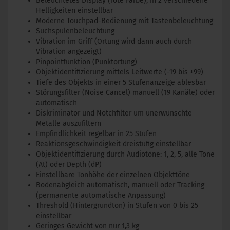
Beleuchtetes Display (rote Farbe), in 2 verschiedene
Helligkeiten einstellbar
Moderne Touchpad-Bedienung mit Tastenbeleuchtung
Suchspulenbeleuchtung
Vibration im Griff (Ortung wird dann auch durch
Vibration angezeigt)
Pinpointfunktion (Punktortung)
Objektidentifizierung mittels Leitwerte (-19 bis +99)
Tiefe des Objekts in einer 5 Stufenanzeige ablesbar
Störungsfilter (Noise Cancel) manuell (19 Kanäle) oder
automatisch
Diskriminator und Notchfilter um unerwünschte
Metalle auszufiltern
Empfindlichkeit regelbar in 25 Stufen
Reaktionsgeschwindigkeit dreistufig einstellbar
Objektidentifizierung durch Audiotöne: 1, 2, 5, alle Töne
(At) oder Depth (dP)
Einstellbare Tonhöhe der einzelnen Objekttöne
Bodenabgleich automatisch, manuell oder Tracking
(permanente automatische Anpassung)
Threshold (Hintergrundton) in Stufen von 0 bis 25
einstellbar
Geringes Gewicht von nur 1,3 kg