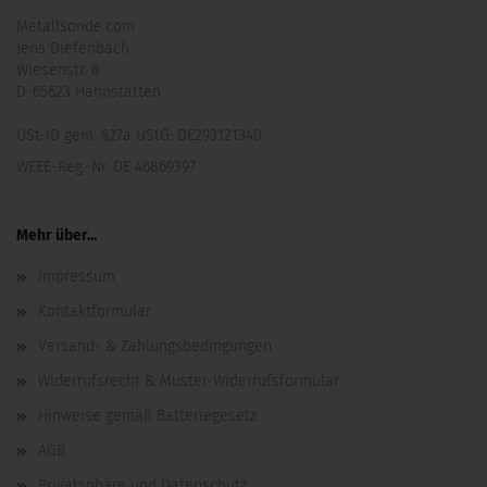
Metallsonde.com
Jens Diefenbach
Wiesenstr. 8
D-65623 Hahnstätten
USt-ID gem. §27a UStG: DE293121340
WEEE-Reg.-Nr. DE 46869397
Mehr über...
Impressum
Kontaktformular
Versand- & Zahlungsbedingungen
Widerrufsrecht & Muster-Widerrufsformular
Hinweise gemäß Batteriegesetz
AGB
Privatsphäre und Datenschutz