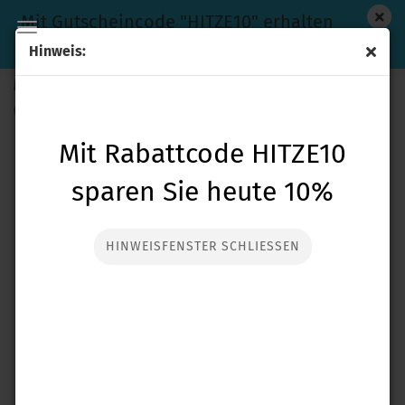
Mit Gutscheincode "HITZE10" erhalten
Sie heute 10% Rabatt auf den Einkauf
Hinweis:
Metalldetektor Minelab X-Terra PRO
(Art.Nr.:
metxter-a
)
Mit Rabattcode HITZE10
sparen Sie heute 10%
HINWEISFENSTER SCHLIESSEN